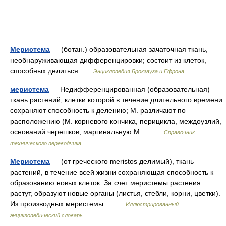
Меристема
— (ботан.) образовательная зачаточная ткань,
необнаруживающая дифференцировки; состоит из клеток,
способных делиться …
Энциклопедия Брокгауза и Ефрона
меристема
— Недифференцированная (образовательная)
ткань растений, клетки которой в течение длительного времени
сохраняют способность к делению; М. различают по
расположению (М. корневого кончика, перицикла, междоузлий,
оснований черешков, маргинальную М.… …
Справочник
технического переводчика
Меристема
— (от греческого meristos делимый), ткань
растений, в течение всей жизни сохраняющая способность к
образованию новых клеток. За счет меристемы растения
растут, образуют новые органы (листья, стебли, корни, цветки).
Из производных меристемы… …
Иллюстрированный
энциклопедический словарь