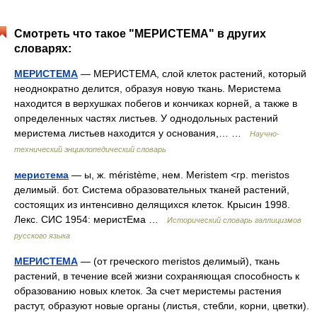
Смотреть что такое "МЕРИСТЕМА" в других
словарях:
МЕРИСТЕМА
— МЕРИСТЕМА, слой клеток растений, который
неоднократно делится, образуя новую ткань. Меристема
находится в верхушках побегов и кончиках корней, а также в
определенных частях листьев. У однодольных растений
меристема листьев находится у основания,… …
Научно-
технический энциклопедический словарь
меристема
— ы, ж. méristème, нем. Meristem <гр. meristos
делимый. бот. Система образовательных тканей растений,
состоящих из интенсивно делящихся клеток. Крысин 1998.
Лекс. СИС 1954: меристЕма …
Исторический словарь галлицизмов
русского языка
МЕРИСТЕМА
— (от греческого meristos делимый), ткань
растений, в течение всей жизни сохраняющая способность к
образованию новых клеток. За счет меристемы растения
растут, образуют новые органы (листья, стебли, корни, цветки).