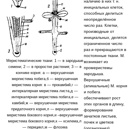
наличию в них т. н.
иницнальных клеток,
способных делиться
неопределённое
число раз. Клетки,
производные от
инициальных, делятся
ограниченное число
раз и прекращаются в
постоянные ткани. М.
Меристематические ткани: 1 — в зародыше
возникает из
семени; 2 — в проростке растения; 3 — в
промеристемы
кончике корня: а — верхушечная
зародыша.
мерпистема побега,б — верхушечная
Верхушечные
меристема корня: в — прокамбий,г —
(апикальные) М. корня
интеркалярная меристема листа,д —
и побега
интеркалярная меристема побега,е —
обеспечивают рост
камбий,ж — верхушечная меристема
этих органов в длину,
придаточного корня,л — верхушечная
формирование
меристема бокового корня,и –верхушечная
зачатков листьев,
меристема бокового корня,к — ксилема,л
почек и цветков
— перицикл,м — флоэма
(органогенез).