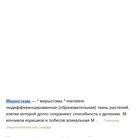
Меристема
— * мерыстэма * meristem
недифференцированная (образовательная) ткань растений,
клетки которой долго сохраняют способность к делению. М.
кончиков корешков и побегов апикальная М …
Генетика.
Энциклопедический словарь