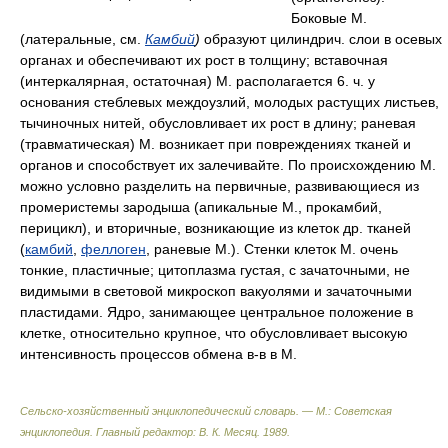
Боковые М.
(латеральные, см.
Камбий
)
образуют цилиндрич. слои в осевых
органах и обеспечивают их рост в толщину; вставочная
(интеркалярная, остаточная) М. располагается 6. ч. у
основания стеблевых междоузлий, молодых растущих листьев,
тычиночных нитей, обусловливает их рост в длину; раневая
(травматическая) М. возникает при повреждениях тканей и
органов и способствует их залечивайте. По происхождению М.
можно условно разделить на первичные, развивающиеся из
промеристемы зародыша (апикальные М., прокамбий,
перицикл), и вторичные, возникающие из клеток др. тканей
(
камбий
,
феллоген
, раневые М.). Стенки клеток М. очень
тонкие, пластичные; цитоплазма густая, с зачаточными, не
видимыми в световой микроскоп вакуолями и зачаточными
пластидами. Ядро, занимающее центральное положение в
клетке, относительно крупное, что обусловливает высокую
интенсивность процессов обмена в-в в М.
Сельско-хозяйственный энциклопедический словарь. — М.: Советская
энциклопедия
.
Главный редактор: В. К. Месяц
.
1989
.