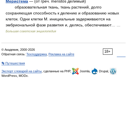
Меристема
— (от греч. meristós делимый)
образовательная ткань, ткань растений, долго
сохраняющая способность к делению и образованию новых
клеток. Одни клетки М. инициальные задерживаются на
эмбриональной фазе развития и, делясь, обеспечивают… …
Большая советская энциклопедия
© Академик, 2000-2026
18+
Обратная связь:
Техподдержка
,
Реклама на сайте
👣 Путешествия
Экспорт словарей на сайты
, сделанные на PHP,
Joomla,
Drupal,
WordPress, MODx.